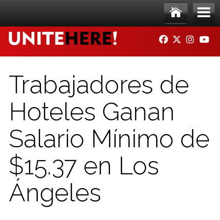
Skip to main content
Ho
Me
FACEBOOK
TWITTER
INSTAG
YO
me
nu
Trabajadores de
Hoteles Ganan
Salario Mínimo de
$15.37 en Los
Ángeles