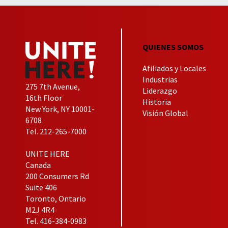
QUIENES SOMOS
Afiliados y Locales
Industrias
275 7th Avenue,
Liderazgo
16th Floor
Historia
New York, NY 10001-
Visión Global
6708
Tel. 212-265-7000
UNITE HERE
Canada
200 Consumers Rd
Suite 406
Toronto, Ontario
M2J 4R4
Tel. 416-384-0983