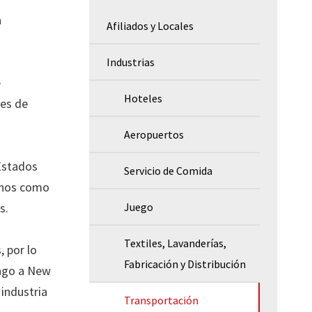
a
Afiliados y Locales
Industrias
e
Hoteles
res de
Aeropuertos
Estados
Servicio de Comida
chos como
s.
Juego
Textiles, Lavanderías,
, por lo
Fabricación y Distribución
cago a New
industria
Transportación