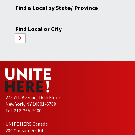
Find a Local by State/ Province
Find Local or City
275 7th Avenue, 16th Floor
New York, NY 10001-6708
Tel. 212-265-7000
UNITE HERE Canada
200 Consumers Rd