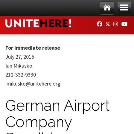
Skip to main content
Ho
Me
FACEBOOK
TWITTER
INSTAG
YO
me
nu
For immediate release
July 27, 2015
Ian Mikusko
212-332-9330
imikusko@unitehere.org
German Airport
Company