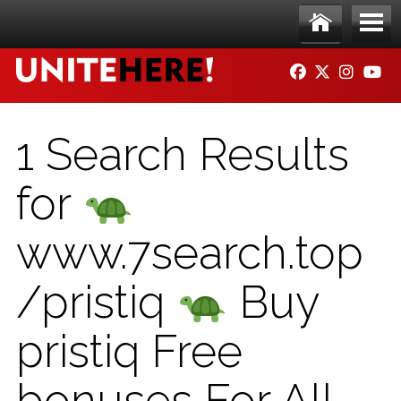
Skip to main content
Ho
Me
FACEBOOK
TWITTER
INSTAG
YO
me
nu
1 Search Results
for
www.7search.top
/pristiq
Buy
pristiq Free
bonuses For All